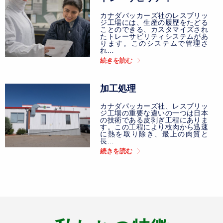
係
留
カナダパッカーズ社のレスブリッ
場
ジ工場には、生産の履歴をたどる
ことのできる、カスタマイズされ
たトレーサビリティシステムがあ
ります。このシステムで管理さ
れ…
続きを読む
加工処理
カナダパッカーズ社、レスブリッ
ジ工場の重要な違いの一つは日本
の技術である皮剥ぎ工程にありま
す。この工程により枝肉から迅速
に熱を取り除き、最上の肉質と
長…
続きを読む