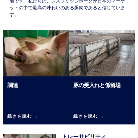
能です。私たちは、レスブリッジポークが日本のマーケ
ットの中で最高の味わいのある豚肉であると信じていま
す。
調達
豚の受入れと係留場
続きを読む
調
続きを読む
豚
達
の
受
入
れ
トレーサビリティ
と