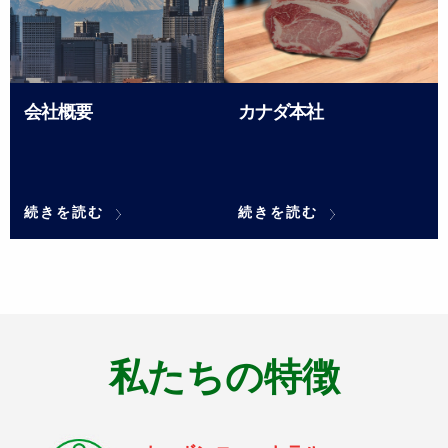
会社概要
カナダ本社
続きを読む
会
続きを読む
カ
社
ナ
概
ダ
要
本
社
私たちの特徴